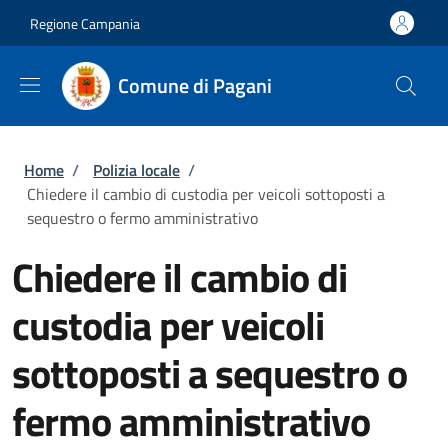
Salta al contenuto principale
Skip to footer content
Regione Campania
Comune di Pagani
Briciole di pane
Home
/
Polizia locale
/
Chiedere il cambio di custodia per veicoli sottoposti a
sequestro o fermo amministrativo
Chiedere il cambio di
custodia per veicoli
sottoposti a sequestro o
fermo amministrativo