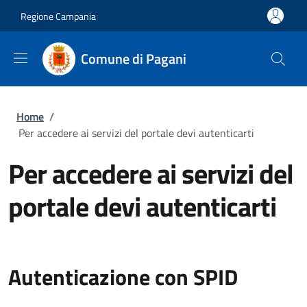
Salta al contenuto principale
Skip to footer content
Regione Campania
Comune di Pagani
Briciole di pane
Home
/
Per accedere ai servizi del portale devi autenticarti
Per accedere ai servizi del
portale devi autenticarti
Autenticazione con SPID