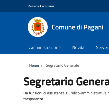
Salta al contenuto principale
Skip to footer content
Regione Campania
Comune di Pagani
Amministrazione
Novità
Servizi
Briciole di pane
Home
/
Segretario Generale
Segretario Genera
Ha funzioni di assistenza giuridico-amministrativa n
trasparenza