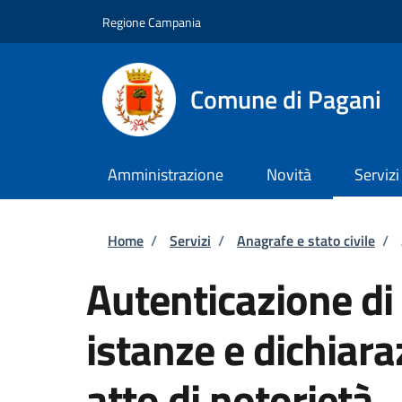
Salta al contenuto principale
Skip to footer content
Regione Campania
Comune di Pagani
Amministrazione
Novità
Servizi
Briciole di pane
Home
/
Servizi
/
Anagrafe e stato civile
/
Autenticazione di 
istanze e dichiara
atto di notorietà