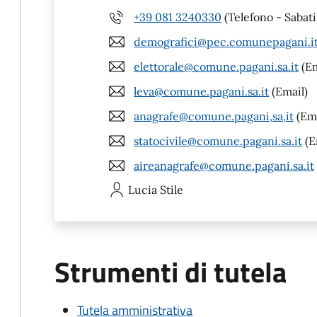
+39 081 3240330
(Telefono - Sabat
demografici@pec.comunepagani.i
elettorale@comune.pagani.sa.it
(Em
leva@comune.pagani.sa.it
(Email)
anagrafe@comune.pagani,sa,it
(Ema
statocivile@comune.pagani.sa.it
(E
aireanagrafe@comune.pagani.sa.it
Lucia
Stile
Strumenti di tutela
Tutela amministrativa