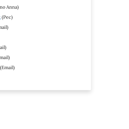
ino Anna)
t
(Pec)
ail)
il)
mail)
(Email)