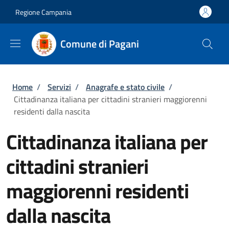
Salta al contenuto principale
Skip to footer content
Regione Campania
Comune di Pagani
Briciole di pane
Home
/
Servizi
/
Anagrafe e stato civile
/
Cittadinanza italiana per cittadini stranieri maggiorenni
residenti dalla nascita
Cittadinanza italiana per
cittadini stranieri
maggiorenni residenti
dalla nascita