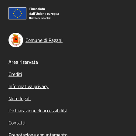
Comune di Pagani
Footer menu
Area riservata
Crediti
Informativa privacy
Note legali
Dichiarazione di accessibilità
Contatti
Prenotazione appuntamento