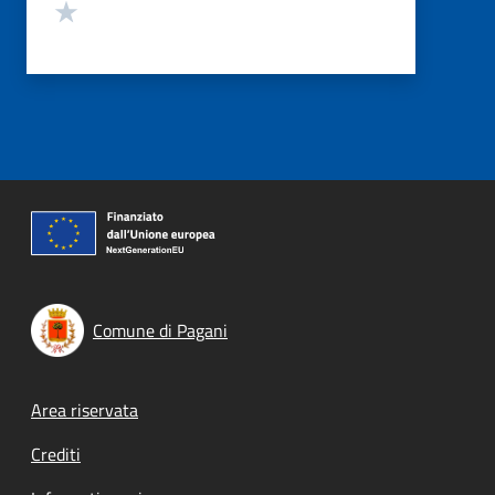
Valuta 1 stelle su 5
Comune di Pagani
Footer menu
Area riservata
Crediti