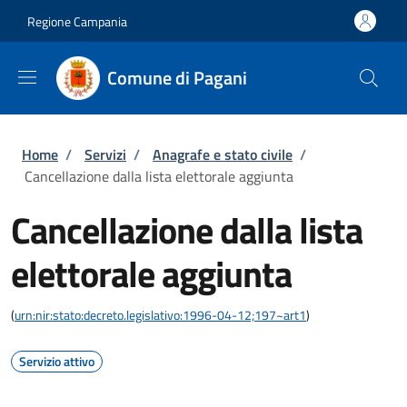
Salta al contenuto principale
Skip to footer content
Regione Campania
Comune di Pagani
Briciole di pane
Home
/
Servizi
/
Anagrafe e stato civile
/
Cancellazione dalla lista elettorale aggiunta
Cancellazione dalla lista
elettorale aggiunta
(
urn:nir:stato:decreto.legislativo:1996-04-12;197~art1
)
Servizio attivo