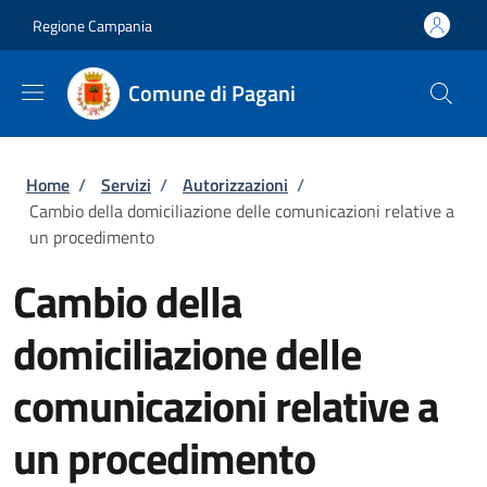
Salta al contenuto principale
Skip to footer content
Regione Campania
Comune di Pagani
Briciole di pane
Home
/
Servizi
/
Autorizzazioni
/
Cambio della domiciliazione delle comunicazioni relative a
un procedimento
Cambio della
domiciliazione delle
comunicazioni relative a
un procedimento