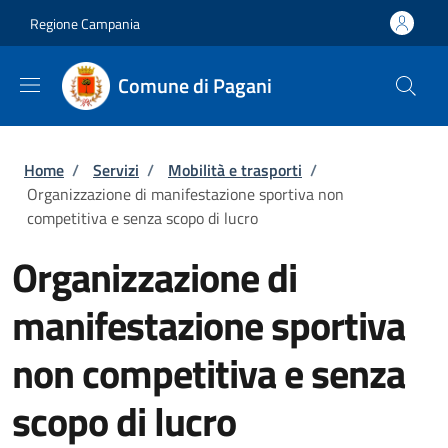
Salta al contenuto principale
Skip to footer content
Regione Campania
Comune di Pagani
Briciole di pane
Home
/
Servizi
/
Mobilità e trasporti
/
Organizzazione di manifestazione sportiva non
competitiva e senza scopo di lucro
Organizzazione di
manifestazione sportiva
non competitiva e senza
scopo di lucro