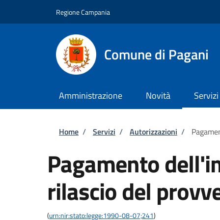
Salta al contenuto principale
Skip to footer content
Regione Campania
Comune di Pagani
Amministrazione
Novità
Servizi
Briciole di pane
Home
/
Servizi
/
Autorizzazioni
/
Pagament
Pagamento dell'im
rilascio del provv
(
urn:nir:stato:legge:1990-08-07;241
)