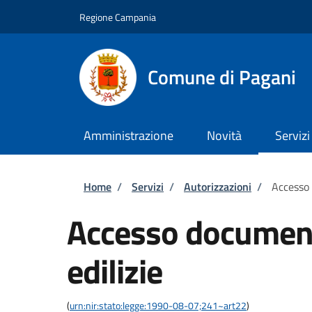
Salta al contenuto principale
Skip to footer content
Regione Campania
Comune di Pagani
Amministrazione
Novità
Servizi
Briciole di pane
Home
/
Servizi
/
Autorizzazioni
/
Accesso 
Accesso document
edilizie
(
urn:nir:stato:legge:1990-08-07;241~art22
)