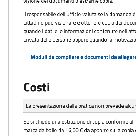
visione dei documenti o estrarne copia.
Il responsabile dell'ufficio valuta se la domanda è 
cittadino può visionare e ottenere copia dei doc
quando i dati e le informazioni contenute nell'atto
privata delle persone oppure quando la motivazio
Moduli da compilare e documenti da allegar
Costi
Tipo di pagamento
Importo
La presentazione della pratica non prevede al
Se si chiede una estrazione di copia conforme all
marca da bollo da 16,00 € da apporre sulla copia