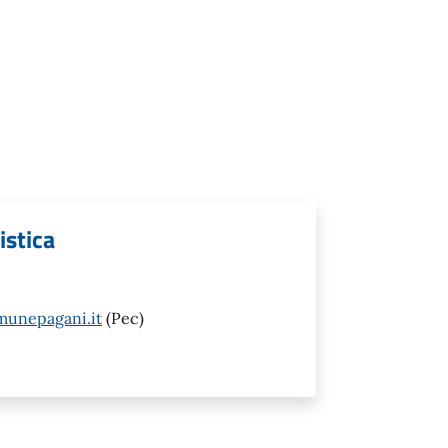
istica
munepagani.it
(Pec)