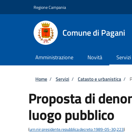
Salta al contenuto principale
Skip to footer content
Regione Campania
Comune di Pagani
Amministrazione
Novità
Servizi
Briciole di pane
Home
/
Servizi
/
Catasto e urbanistica
/
P
Proposta di deno
luogo pubblico
(
urn:nir:presidente.repubblica:decreto:1989-05-30;223
)