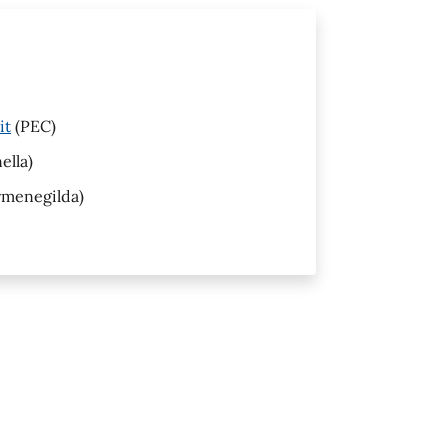
it
(PEC)
ella)
rmenegilda)