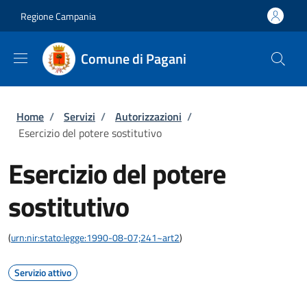
Salta al contenuto principale
Skip to footer content
Regione Campania
Comune di Pagani
Briciole di pane
Home
/
Servizi
/
Autorizzazioni
/
Esercizio del potere sostitutivo
Esercizio del potere
sostitutivo
(
urn:nir:stato:legge:1990-08-07;241~art2
)
Servizio attivo