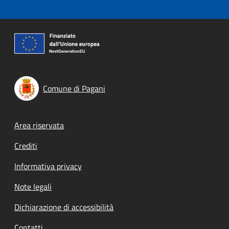
Comune di Pagani
Footer menu
Area riservata
Crediti
Informativa privacy
Note legali
Dichiarazione di accessibilità
Contatti