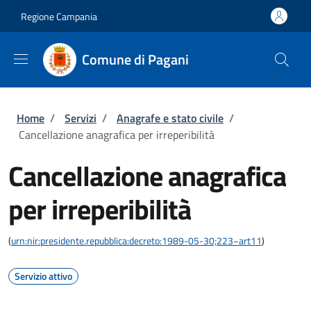
Salta al contenuto principale
Skip to footer content
Regione Campania
Comune di Pagani
Briciole di pane
Home
/
Servizi
/
Anagrafe e stato civile
/
Cancellazione anagrafica per irreperibilità
Cancellazione anagrafica
per irreperibilità
(
urn:nir:presidente.repubblica:decreto:1989-05-30;223~art11
)
Servizio attivo