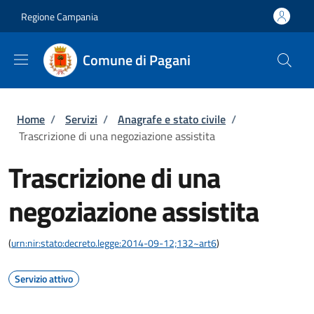
Salta al contenuto principale
Skip to footer content
Regione Campania
Comune di Pagani
Briciole di pane
Home
/
Servizi
/
Anagrafe e stato civile
/
Trascrizione di una negoziazione assistita
Trascrizione di una
negoziazione assistita
(
urn:nir:stato:decreto.legge:2014-09-12;132~art6
)
Servizio attivo