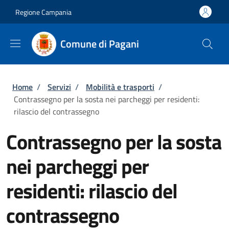
Salta al contenuto principale
Skip to footer content
Regione Campania
Comune di Pagani
Briciole di pane
Home
/
Servizi
/
Mobilità e trasporti
/
Contrassegno per la sosta nei parcheggi per residenti:
rilascio del contrassegno
Contrassegno per la sosta
nei parcheggi per
residenti: rilascio del
contrassegno