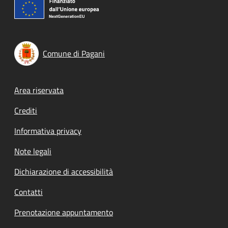
Comune di Pagani
Footer menu
Area riservata
Crediti
Informativa privacy
Note legali
Dichiarazione di accessibilità
Contatti
Prenotazione appuntamento