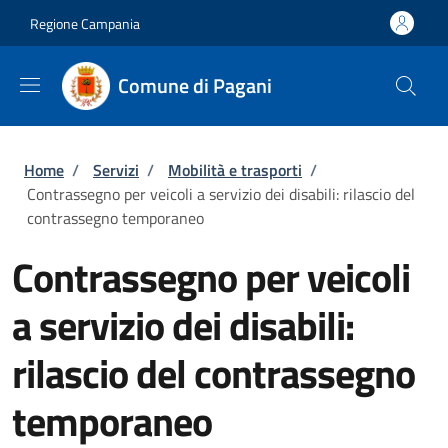
Salta al contenuto principale
Skip to footer content
Regione Campania
Comune di Pagani
Briciole di pane
Home
/
Servizi
/
Mobilità e trasporti
/
Contrassegno per veicoli a servizio dei disabili: rilascio del
contrassegno temporaneo
Contrassegno per veicoli
a servizio dei disabili:
rilascio del contrassegno
temporaneo